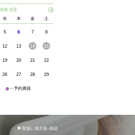
26年 8月
水
木
金
土
5
6
7
8
12
13
14
15
19
20
21
22
26
27
28
29
休み
･･予約満員
取扱い漢方薬･商品