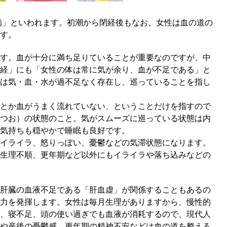
病」といわれます。初潮から閉経後もなお、女性は血の道の
す。
す。血が十分に満ち足りていることが重要なのですが、中
経」にも「女性の体は常に気が余り、血が不足である」と
は気・血・水が過不足なく存在し、巡っていることを指し
とか血がうまく流れていない、ということだけを指すので
つお）の状態のこと。気がスムーズに巡っている状態は内
気持ちも穏やかで睡眠も良好です。
イライラ、怒りっぽい、憂鬱などの気滞状態になります。
生理不順、更年期など以外にもイライラや落ち込みなどの
肝臓の血液不足である「肝血虚」が関係することもあるの
力を発揮します。女性は毎月生理がありますから、慢性的
、寝不足、頭の使い過ぎでも血液が消耗するので、現代人
や産後の憂鬱感、更年期の精神不安などは血の道を整える