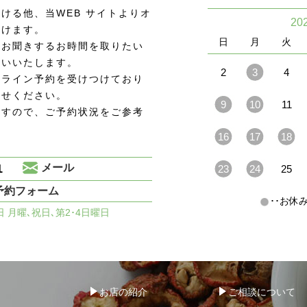
ける他、当WEB サイトよりオ
20
頂けます。
日
月
火
をお聞きするお時間を取りたい
願いいたします。
2
3
4
ンライン予約を受けつけており
わせください。
9
10
11
ますので、ご予約状況をご参考
16
17
18
1
メール
23
24
25
予約フォーム
･･お
休日 月曜､祝日､第2･4日曜日
お店の紹介
ご相談について