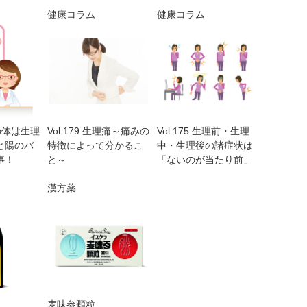
健康コラム
健康コラム
性の体は生理
Vol.179 生理痛～痛みの
Vol.175 生理前・生理
と陽のバ
特徴によって分かるこ
中・生理後の諸症状は
事！
と～
「ないのが当たり前」
漢方薬
麦味参顆粒