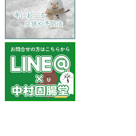
    冬に起こる
         症状や予防法