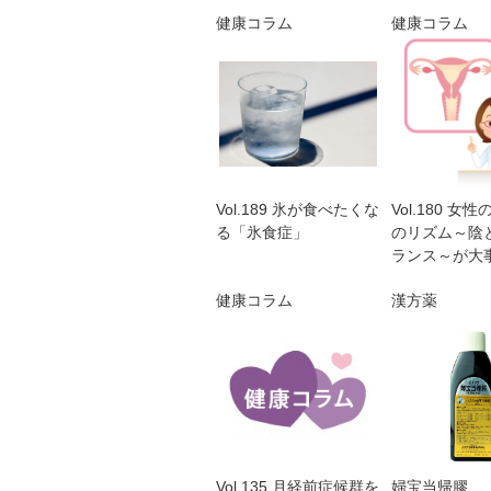
健康コラム
健康コラム
Vol.189 氷が食べたくな
Vol.180 女
る「氷食症」
のリズム～陰
ランス～が大
健康コラム
漢方薬
Vol.135 月経前症候群を
婦宝当帰膠