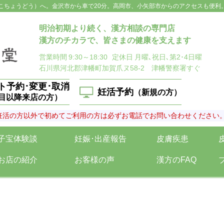
こちょうどう）へ。金沢市から車で20分。高岡市、小矢部市からのアクセスも便利
明治初期より続く、漢方相談の専門店
漢方のチカラで、皆さまの健康を支えます
営業時間
9:30～18:30
定休日
月曜､祝日､第2･4日曜
石川県河北郡津幡町加賀爪ヌ58-2 津幡警察署すぐ
ト予約･変更･取消
妊活予約
（新規の方）
回目以降来店の方）
妊活の方以外で初めてご利用の方は必ずお電話でお問い合わせください
子宝体験談
妊娠･出産報告
皮膚疾患
お店の紹介
お客様の声
漢方のFAQ