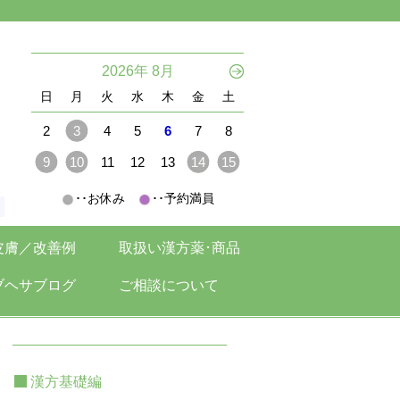
。
2026年 8月
日
月
火
水
木
金
土
2
3
4
5
6
7
8
9
10
11
12
13
14
15
･･お休み
･･予約満員
。
皮膚／改善例
取扱い漢方薬･商品
ブヘサブログ
ご相談について
漢方基礎編