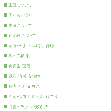
生薬について
子どもと漢方
皮膚について
婦人科について
頭痛･めまい･耳鳴り･難聴
鼻の症状･咳
食養生･薬膳
風邪･流感･花粉症
腰痛･神経痛･痺れ
冷え･低血圧･むくみ･ほてり
胃腸トラブル･便秘･痔