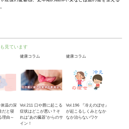
。
も見ています
健康コラム
健康コラム
眠と体温の深
Vol.211 口や唇に起こる
Vol.196 『冷えのぼせ』
性だと寝
症状はどこが悪い？そ
が起こるしくみとなか
る理由～
れは”あの臓器”からのサ
なか治らないワケ
イン！