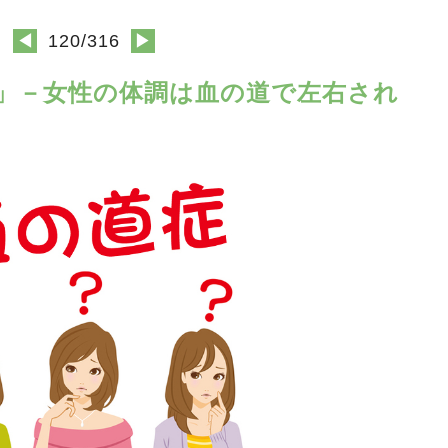
◀
120/316
▶
道の病」－女性の体調は血の道で左右され